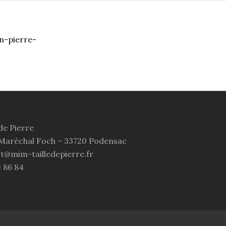
de Pierre
 Maréchal Foch – 33720 Podensac
ct@mim-tailledepierre.fr
9 86 84