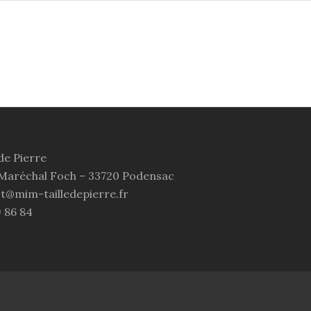
de Pierre
 Maréchal Foch – 33720 Podensac
ct@mim-tailledepierre.fr
9 86 84